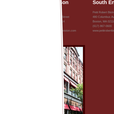
Ma Maison
South E
Ma Maison
Petit Robert Bist
272 Cambridge Street
480 Columbus A
Boston, MA 02114
Boston, MA 
(617) 725-8855
(617) 867-0600
www.mamaisonboston.com
www.petitrobertb