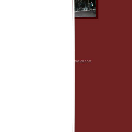
Central
Central Bistro
101 Arch Street
Boston, MA 02110
(617) 737-1777
www.centralbistroboston.com